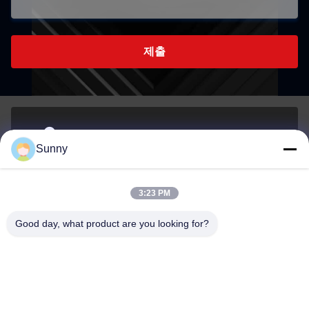
제출
- 아니280호샤 로드, 후지 타운, 둥구안 시, 광둥, 중국
Sunny
주소
3:23 PM
sunny.xu@woolsche.com
Good day, what product are you looking for?
이메일
0086-769-85987280