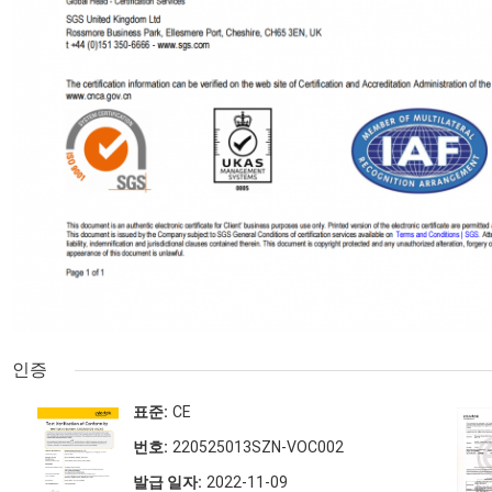
인증
표준:
CE
번호:
220525013SZN-VOC002
발급 일자:
2022-11-09