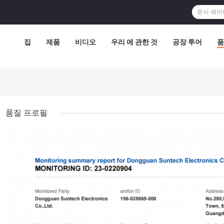
집
제품
비디오
우리 에 관한 것
공장 투어
품
품질 프로필