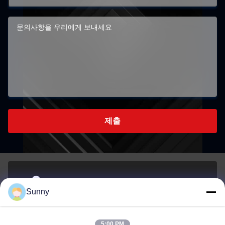
제출
- 아니280호샤 로드, 후지 타운, 둥구안 시, 광둥, 중국
Sunny
주소
5:00 PM