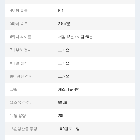
4보안 등급:
P-4
5파쇄 속도:
2.0m/분
6듀티 싸이클:
켜짐 45분 / 꺼짐 60분
7과부하 정지:
그래요
8과열 정지:
그래요
9빈 완전 정지:
그래요
10휠:
캐스터들 4명
11소음 수준:
60 dB
12통 용량:
20L
13순생산물 중량:
10.5킬로그램