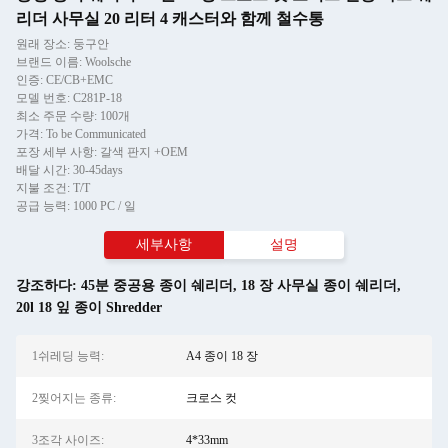
리더 사무실 20 리터 4 캐스터와 함께 철수통
원래 장소: 둥구안
브랜드 이름: Woolsche
인증: CE/CB+EMC
모델 번호: C281P-18
최소 주문 수량: 100개
가격: To be Communicated
포장 세부 사항: 갈색 판지 +OEM
배달 시간: 30-45days
지불 조건: T/T
공급 능력: 1000 PC / 일
세부사항
설명
강조하다:
45분 중공용 종이 쉐리더
,
18 장 사무실 종이 쉐리더
,
20l 18 잎 종이 Shredder
1쉬레딩 능력:
A4 종이 18 장
2찢어지는 종류:
크로스 컷
3조각 사이즈:
4*33mm