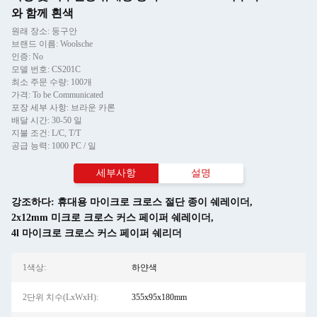
와 함께 흰색
원래 장소: 둥구안
브랜드 이름: Woolsche
인증: No
모델 번호: CS201C
최소 주문 수량: 100개
가격: To be Communicated
포장 세부 사항: 브라운 카론
배달 시간: 30-50 일
지불 조건: L/C, T/T
공급 능력: 1000 PC / 일
세부사항
설명
강조하다:
휴대용 마이크로 크로스 절단 종이 쉐레이더
,
2x12mm 미크로 크로스 커스 페이퍼 쉐레이더
,
4l 마이크로 크로스 커스 페이퍼 쉐리더
1색상:
하얀색
2단위 치수(LxWxH):
355x95x180mm