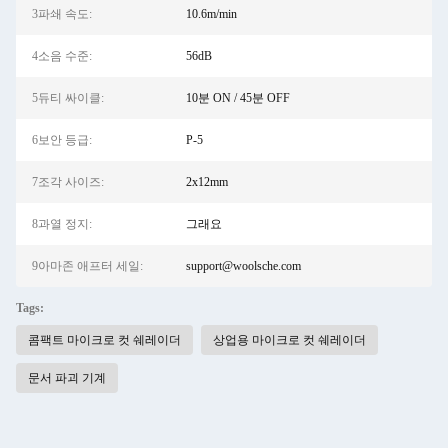
3파쇄 속도:
10.6m/min
4소음 수준:
56dB
5듀티 싸이클:
10분 ON / 45분 OFF
6보안 등급:
P-5
7조각 사이즈:
2x12mm
8과열 정지:
그래요
9아마존 애프터 세일:
support@woolsche.com
Tags:
콤팩트 마이크로 컷 쉐레이더
상업용 마이크로 컷 쉐레이더
문서 파괴 기계